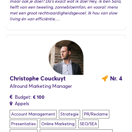
maar ook je doel? Da’s exact wat ik doe! Hey, ik ben Sara,
helft van een tweeling, zonnebloemfan, en vooral: mens
met een groot rechtvaardigheidsgevoel. Ik hou van slow
living én van efficiëntie.…
Christophe Couckuyt
Nr. 4
Allround Marketing Manager
€ 100
Budget:
Appels
Account Management
Strategie
PR/Reclame
Presentaties
Online Marketing
SEO/SEA