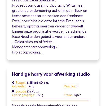
Freelance Excel Specialist /
Procesautomatisering Opdracht Wij zijn een
groeiende onderneming actief in de milieu- en
technische sector en zoeken een freelance
Excel-specialist die onze interne Excel-tools
beheert, optimaliseert en verder ontwikkelt.
Binnen onze organisatie worden verschillende
Excel-bestanden gebruikt voor onder andere:
• Calculaties en offertes •
Managementrapportering •
Projectopvolging…
Handige harry voor afwerking studio
€ 25 tot 40
p.u.
Budget:
Geplaatst:
3 Aug
Reacties:
0
Locatie:
De Haan
Laatst gewijzigd:
3 Aug
Status:
Open