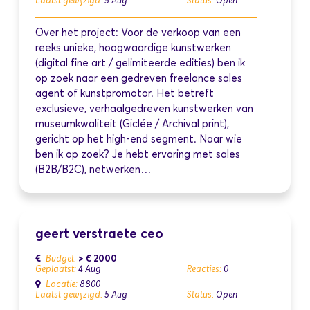
Laatst gewijzigd:
5 Aug
Status:
Open
Over het project: Voor de verkoop van een
reeks unieke, hoogwaardige kunstwerken
(digital fine art / gelimiteerde edities) ben ik
op zoek naar een gedreven freelance sales
agent of kunstpromotor. Het betreft
exclusieve, verhaalgedreven kunstwerken van
museumkwaliteit (Giclée / Archival print),
gericht op het high-end segment. Naar wie
ben ik op zoek? Je hebt ervaring met sales
(B2B/B2C), netwerken…
geert verstraete ceo
> € 2000
Budget:
Geplaatst:
4 Aug
Reacties:
0
Locatie:
8800
Laatst gewijzigd:
5 Aug
Status:
Open