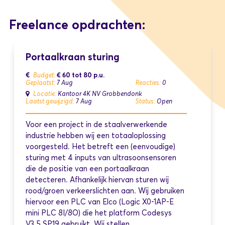
Freelance opdrachten:
Portaalkraan sturing
€ 60 tot 80
p.u.
Budget:
Geplaatst:
7 Aug
Reacties:
0
Locatie:
Kantoor 4K NV Grobbendonk
Laatst gewijzigd:
7 Aug
Status:
Open
Voor een project in de staalverwerkende
industrie hebben wij een totaaloplossing
voorgesteld. Het betreft een (eenvoudige)
sturing met 4 inputs van ultrasoonsensoren
die de positie van een portaalkraan
detecteren. Afhankelijk hiervan sturen wij
rood/groen verkeerslichten aan. Wij gebruiken
hiervoor een PLC van Elco (Logic X0-1AP-E
mini PLC 8I/8O) die het platform Codesys
V3.5 SP19 gebruikt. Wij stellen…