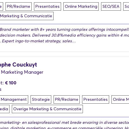
e
PR/Reclame
Presentaties
Online Marketing
SEO/SEA
So
 Marketing & Communicatie
Brand marketer with 8+ years turning complex offerings intocompelli
 decision makers. Delivered 30.8%media efficiency gains within 4 m
. Expert ingo-to-market strategy, sales…
ophe Couckuyt
d Marketing Manager
€ 100
t:
s
t Management
Strategie
PR/Reclame
Presentaties
Online 
edia
Overige Marketing & Communicatie
marketing- en salesprofessional met brede ervaring in diverse sector
eving, digitale marketing, e-commerce en commerciële uitvoering. Ha