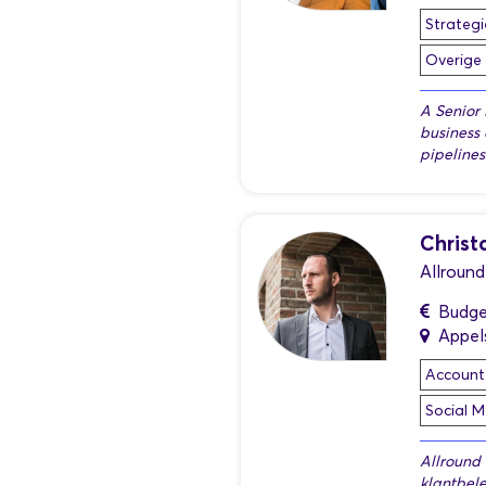
Strategi
Overige
A Senior 
business
pipelines
Christ
Allroun
Budge
Appel
Accoun
Social M
Allround 
klantbel