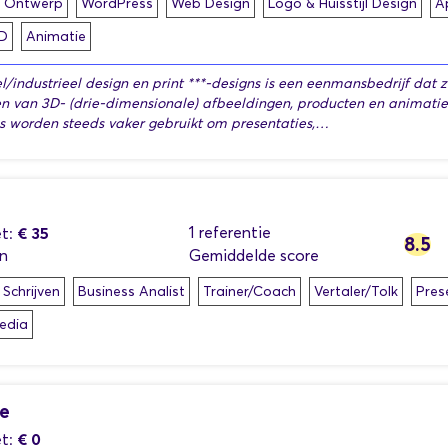
h Ontwerp
WordPress
Web Design
Logo & Huisstijl Design
A
D
Animatie
l/industrieel design en print ***-designs is een eenmansbedrijf dat 
n van 3D- (drie-dimensionale) afbeeldingen, producten en animatie
s worden steeds vaker gebruikt om presentaties,…
€ 35
1 referentie
t:
8.5
n
Gemiddelde score
 Schrijven
Business Analist
Trainer/Coach
Vertaler/Tolk
Pres
edia
e
€ 0
t: