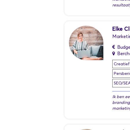
resultaat
Elke C
Marketi
Budge
Berc
Creatief
Persberi
SEO/SE
Ik ben e
branding
marketin