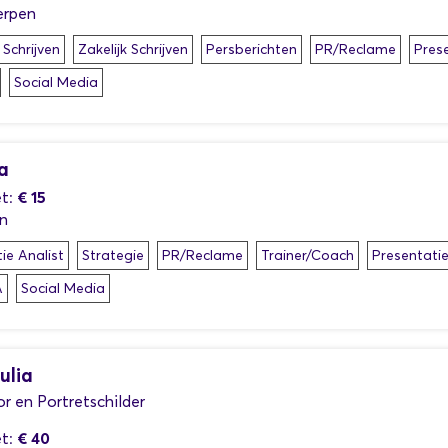
erpen
 Schrijven
Zakelijk Schrijven
Persberichten
PR/Reclame
Pres
Social Media
a
€ 15
t:
n
ie Analist
Strategie
PR/Reclame
Trainer/Coach
Presentati
A
Social Media
ulia
tor en Portretschilder
€ 40
t: