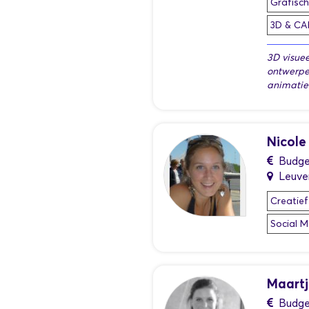
Grafisc
3D & CA
3D visuee
ontwerpe
animatie
Nicole
Budge
Leuve
Creatief
Social M
Maartj
Budge