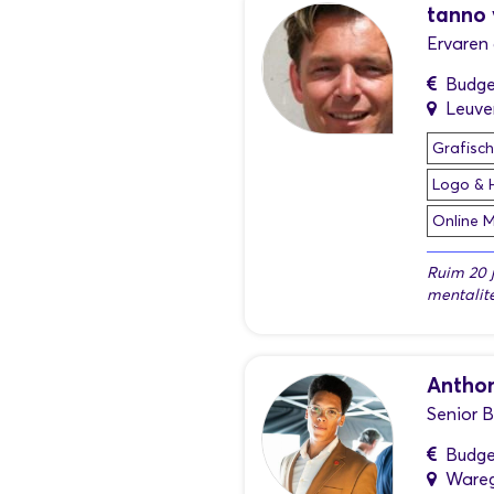
tanno
Ervaren
Budge
Leuve
Grafisc
Logo & H
Online 
Ruim 20 
mentalite
Anthon
Senior B
Budge
Ware