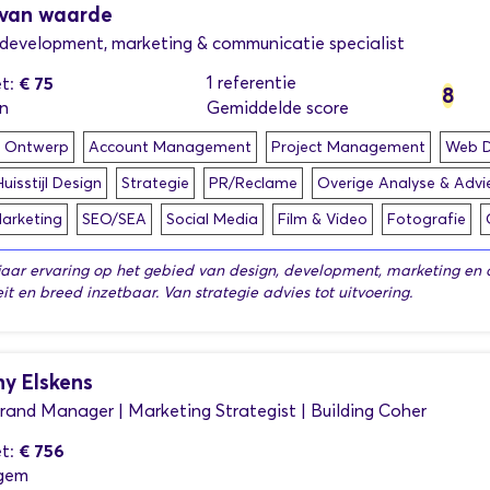
 van waarde
 development, marketing & communicatie specialist
€ 75
1 referentie
t:
8
n
Gemiddelde score
h Ontwerp
Account Management
Project Management
Web D
uisstijl Design
Strategie
PR/Reclame
Overige Analyse & Advi
Marketing
SEO/SEA
Social Media
Film & Video
Fotografie
jaar ervaring op het gebied van design, development, marketing e
it en breed inzetbaar. Van strategie advies tot uitvoering.
y Elskens
rand Manager | Marketing Strategist | Building Coher
€ 756
t:
gem