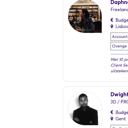
Daphn
Freelan
Budge
Lisboa
Accoun
Overige
Met 10 ja
Client Se
uitsteke
Dwight
3D / P
Budge
Gent