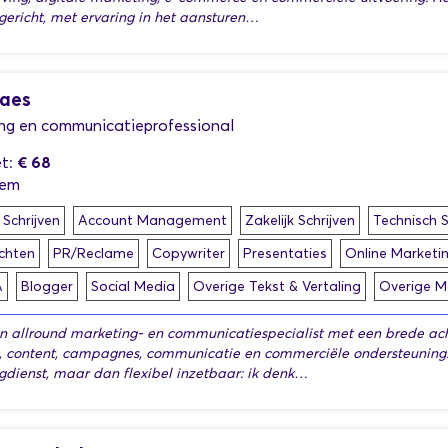
gericht, met ervaring in het aansturen…
laes
ng en communicatieprofessional
€ 68
t:
hem
 Schrijven
Account Management
Zakelijk Schrijven
Technisch S
chten
PR/Reclame
Copywriter
Presentaties
Online Marketi
A
Blogger
Social Media
Overige Tekst & Vertaling
Overige M
en allround marketing- en communicatiespecialist met een brede ach
, content, campagnes, communicatie en commerciële ondersteuning
gdienst, maar dan flexibel inzetbaar: ik denk…