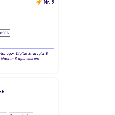
Nr. 5
O/SEA
anager, Digital Strategist &
he klanten & agencies om
ER