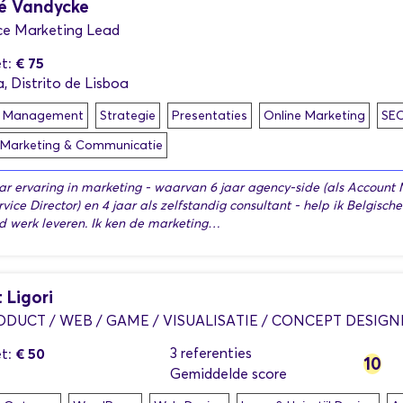
é Vandycke
ce Marketing Lead
€ 75
t:
, Distrito de Lisboa
t Management
Strategie
Presentaties
Online Marketing
SE
 Marketing & Communicatie
ar ervaring in marketing - waarvan 6 jaar agency-side (als Account M
rvice Director) en 4 jaar als zelfstandig consultant - help ik Belgisc
nd werk leveren. Ik ken de marketing…
 Ligori
RODUCT / WEB / GAME / VISUALISATIE / CONCEPT DESIGN
€ 50
3 referenties
t:
10
Gemiddelde score