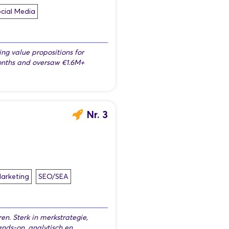
cial Media
ng value propositions for
onths and oversaw €1.6M+
Nr. 3
Marketing
SEO/SEA
en. Sterk in merkstrategie,
nds-on, analytisch en