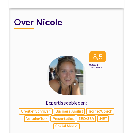
Over
Nicole
8,5
Uitstekend
1 beoordelingen
Expertisegebieden:
Creatief Schrijven
Business Analist
Trainer/Coach
Vertaler/Tolk
Presentaties
SEO/SEA
.NET
Social Media