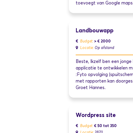
toevoegt van Google maps o
Landbouwapp
> € 2000
Budget:
Locatie:
Op afstand
Beste, Ikzelf ben een jonge
applicatie te ontwikkelen me
:Fyto opvolging (spuitsche
met rapporten kan doorgestu
Groet Hannes.
Wordpress site
€ 50 tot 350
Budget:
Locatie:
2870