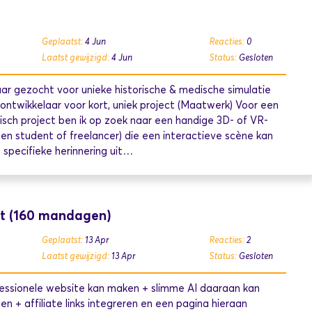
Geplaatst:
4 Jun
Reacties:
0
Laatst gewijzigd:
4 Jun
Status:
Gesloten
ar gezocht voor unieke historische & medische simulatie
ntwikkelaar voor kort, uniek project (Maatwerk) Voor een
sofisch project ben ik op zoek naar een handige 3D- of VR-
een student of freelancer) die een interactieve scène kan
specifieke herinnering uit…
nt (160 mandagen)
Geplaatst:
13 Apr
Reacties:
2
Laatst gewijzigd:
13 Apr
Status:
Gesloten
fessionele website kan maken + slimme AI daaraan kan
 + affiliate links integreren en een pagina hieraan