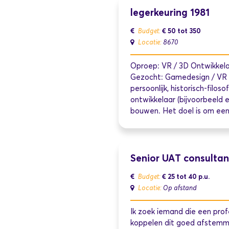
legerkeuring 1981
€ 50 tot 350
Budget:
Locatie:
8670
Oproep: VR / 3D Ontwikkela
Gezocht: Gamedesign / VR o
persoonlijk, historisch-filo
ontwikkelaar (bijvoorbeeld 
bouwen. Het doel is om een 
Senior UAT consulta
€ 25 tot 40
p.u.
Budget:
Locatie:
Op afstand
Ik zoek iemand die een pro
koppelen dit goed afstemmen