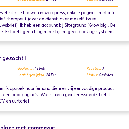
 website te bouwen in wordpress, enkele pagina's met info
tief therapeut (over de dienst, over mezelf, twee
uwsbrief). Ik heb een account bij Siteground (Grow big). De
ate. Er hoeft geen blog meer bij, en geen boekingssysteem.
 gezocht !
Geplaatst:
12 Feb
Reacties:
3
Laatst gewijzigd:
24 Feb
Status:
Gesloten
ben ik opzoek naar iemand die een vrij eenvoudige product
 een paar pagina's. Wie is hierin geïnteresseerd? Liefst
CV en uurtarief
place met commissie