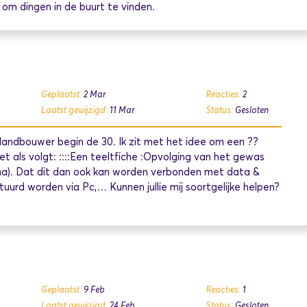
m dingen in de buurt te vinden.
Geplaatst:
2 Mar
Reacties:
2
Laatst gewijzigd:
11 Mar
Status:
Gesloten
 landbouwer begin de 30. Ik zit met het idee om een ??
t als volgt: ::::Een teeltfiche :Opvolging van het gewas
ma). Dat dit dan ook kan worden verbonden met data &
urd worden via Pc,… Kunnen jullie mij soortgelijke helpen?
Geplaatst:
9 Feb
Reacties:
1
Laatst gewijzigd:
24 Feb
Status:
Gesloten