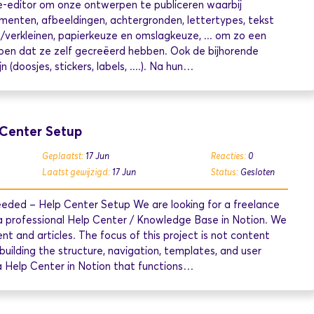
e-editor om onze ontwerpen te publiceren waarbij
menten, afbeeldingen, achtergronden, lettertypes, tekst
/verkleinen, papierkeuze en omslagkeuze, ... om zo een
ben dat ze zelf gecreëerd hebben. Ook de bijhorende
 (doosjes, stickers, labels, ....). Na hun…
 Center Setup
Geplaatst:
17 Jun
Reacties:
0
Laatst gewijzigd:
17 Jun
Status:
Gesloten
eded – Help Center Setup We are looking for a freelance
 a professional Help Center / Knowledge Base in Notion. We
t and articles. The focus of this project is not content
building the structure, navigation, templates, and user
 Help Center in Notion that functions…