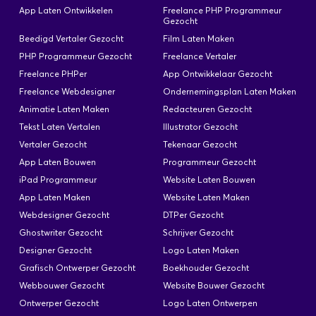
verbonden met data & met rapporten kan
App Laten Ontwikkelen
Freelance PHP Programmeur
doorgestuurd worden via Pc,… Kunnen jullie mij
Gezocht
soortgelijke helpen? Groet Hannes.
Beedigd Vertaler Gezocht
Film Laten Maken
PHP Programmeur Gezocht
Freelance Vertaler
Freelance PHPer
App Ontwikkelaar Gezocht
Freelance Webdesigner
Ondernemingsplan Laten Maken
Wordpress site
Animatie Laten Maken
Redacteuren Gezocht
Geplaatst: 9 Feb
Tekst Laten Vertalen
Illustrator Gezocht
Vertaler Gezocht
Tekenaar Gezocht
Ik heb een heel eenvoudige website te bouwen in
App Laten Bouwen
Programmeur Gezocht
wordpress, enkele pagina's met info over mijn
iPad Programmeur
Website Laten Bouwen
dienst als alternatief therapeut (over de dienst,
App Laten Maken
Website Laten Maken
over mezelf, twee contactformulieren, een
nieuwsbrief). Ik heb een account bij Siteground
Webdesigner Gezocht
DTPer Gezocht
(Grow big). De huidige site is niet up to date. Er
Ghostwriter Gezocht
Schrijver Gezocht
hoeft geen blog meer bij, en geen
Designer Gezocht
Logo Laten Maken
boekingssysteem.
Grafisch Ontwerper Gezocht
Boekhouder Gezocht
Webbouwer Gezocht
Website Bouwer Gezocht
×
Ontwerper Gezocht
Logo Laten Ontwerpen