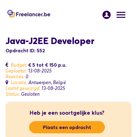
Java-J2EE Developer
Opdracht ID: 552
€ 5
tot
€ 150
p.u.
Budget:
Geplaatst:
13-08-2025
Reacties:
0
Locatie:
Antwerpen, België
Laatst gewijzigd:
13-08-2025
Status:
Gesloten
Heb je een soortgelijke klus?
Plaats een opdracht