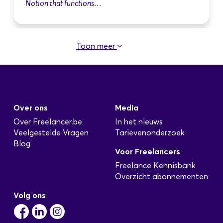
Notion that functions…
Toon meer
legerkeuring 1981
Geplaatst: 4 Jun
Oproep: VR / 3D Ontwikkelaar gezocht voor
unieke historische & medische simulatie Gezocht:
Over ons
Media
Gamedesign / VR ontwikkelaar voor kort, uniek
project (Maatwerk) Voor een persoonlijk,
Over Freelancer.be
In het nieuws
historisch-filosofisch project ben ik op zoek naar
Veelgestelde Vragen
Tarievenonderzoek
een handige 3D- of VR-ontwikkelaar
Blog
Voor Freelancers
(bijvoorbeeld een student of freelancer) die een
interactieve scène kan bouwen. Het doel is om
Freelance Kennisbank
een specifieke herinnering uit…
Overzicht abonnementen
Volg ons