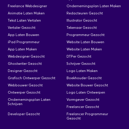
nieuwe commerciële opportuniteiten detecteren.
Freelance Webdesigner
Ondernemingsplan Laten Maken
- Analyseren van de behoeften van potentiële
Animatie Laten Maken
Redacteuren Gezocht
klanten - Zorgen voor een kwalitatieve
Tekst Laten Vertalen
Illustrator Gezocht
opvolging en het uitbouwen van duurzame
Vertaler Gezocht
klantenrelaties. - Inplannen en uitvoeren van
Tekenaar Gezocht
klantenbezoeken. - Rapporteren over
App Laten Bouwen
Programmeur Gezocht
commerciële activiteiten en behaalde resultaten.
iPad Programmeur
Website Laten Bouwen
op commissiebasis…
App Laten Maken
Website Laten Maken
Webdesigner Gezocht
DTPer Gezocht
Ghostwriter Gezocht
Schrijver Gezocht
Designer Gezocht
Logo Laten Maken
Vertegenwoordiger
Grafisch Ontwerper Gezocht
Boekhouder Gezocht
energiecontracten
Webbouwer Gezocht
Website Bouwer Gezocht
Geplaatst: 1 Jul
×
Ontwerper Gezocht
Logo Laten Ontwerpen
Heb je een soortgelijke klus?
Ondernemingsplan Laten
Vormgever Gezocht
Verkopen van energiecontracten. €35 resi €45
Schrijven
Freelancer Gezocht
Plaats een opdracht
pro Per ean. Doen vooral B2B. Dit zijn klanten die
reeds verkocht werden. Is dus een herziening.
Developer Gezocht
Freelancer Programmeur
Gezocht
Ben je een freelancer?
Liefst voor de periode juli/augustus. Lange
termijn is met koude prospectie die wij voorzien.