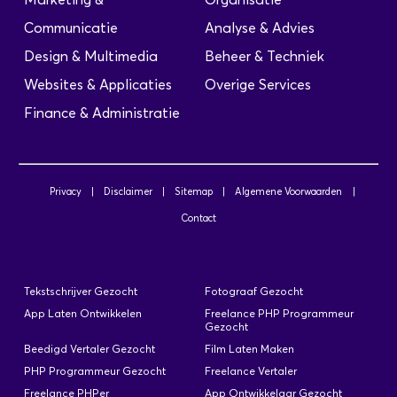
Geplaatst: 6 Jul
Communicatie
Analyse & Advies
Ben jij een vlotte prater met overtuigingskracht
Design & Multimedia
Beheer & Techniek
en zin om goed te verdienen op basis van je
resultaten? Voor een groeiend bedrijf
Websites & Applicaties
Overige Services
gespecialiseerd in dakwerken en crepi-
Finance & Administratie
gevelbepleistering zoeken wij een gemotiveerde
Technische sales consultant dak-en
isolatiewerken op commissiebasis. Telefonisch
contacteren van potentiële klanten Leads
Privacy
|
Disclaimer
|
Sitemap
|
Algemene Voorwaarden
|
genereren Afspraken inplannen en opvolgen
Contact
Commercieel Vertegenwoordiger
Tekstschrijver Gezocht
Fotograaf Gezocht
Vlaanderen (op commissiebasis)
App Laten Ontwikkelen
Freelance PHP Programmeur
Geplaatst: 6 Jul
Gezocht
Beedigd Vertaler Gezocht
Film Laten Maken
- Actief uitbouwen van het klantenbestand in de
PHP Programmeur Gezocht
Freelance Vertaler
Vlaamse regio. - Prospecteren bij KMO's en
Freelance PHPer
App Ontwikkelaar Gezocht