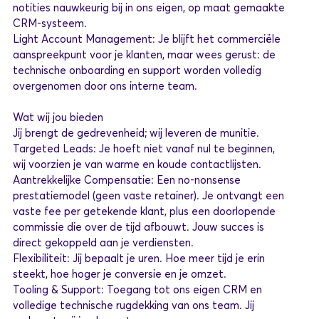
notities nauwkeurig bij in ons eigen, op maat gemaakte
CRM-systeem.
Light Account Management: Je blijft het commerciële
aanspreekpunt voor je klanten, maar wees gerust: de
technische onboarding en support worden volledig
overgenomen door ons interne team.
Wat wij jou bieden
Jij brengt de gedrevenheid; wij leveren de munitie.
Targeted Leads: Je hoeft niet vanaf nul te beginnen,
wij voorzien je van warme en koude contactlijsten.
Aantrekkelijke Compensatie: Een no-nonsense
prestatiemodel (geen vaste retainer). Je ontvangt een
vaste fee per getekende klant, plus een doorlopende
commissie die over de tijd afbouwt. Jouw succes is
direct gekoppeld aan je verdiensten.
Flexibiliteit: Jij bepaalt je uren. Hoe meer tijd je erin
steekt, hoe hoger je conversie en je omzet.
Tooling & Support: Toegang tot ons eigen CRM en
volledige technische rugdekking van ons team. Jij