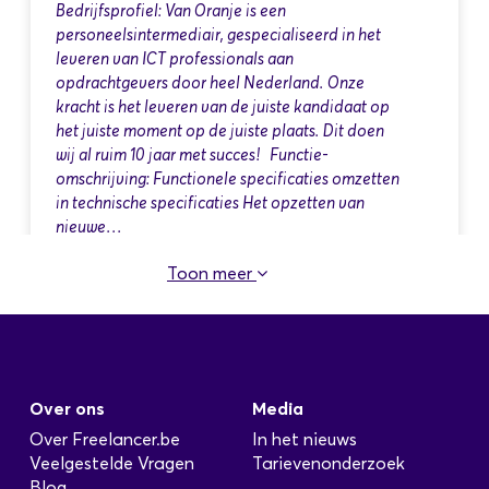
Bedrijfsprofiel: Van Oranje is een
personeelsintermediair, gespecialiseerd in het
leveren van ICT professionals aan
opdrachtgevers door heel Nederland. Onze
kracht is het leveren van de juiste kandidaat op
het juiste moment op de juiste plaats. Dit doen
wij al ruim 10 jaar met succes! Functie-
omschrijving: Functionele specificaties omzetten
in technische specificaties Het opzetten van
nieuwe…
Toon meer
Medior applicatieprogrammeur .Net
Geplaatst: 01-11-2025
Over ons
Media
Voor onze opdrachtgever zijn wij op zoek naar
een Medior applicatieprogrammeur .Net
Over Freelancer.be
In het nieuws
Werkzaamheden / verantwoordelijkheden:
Veelgestelde Vragen
Tarievenonderzoek
Ontwikkelt programma's aan de hand van het
Blog