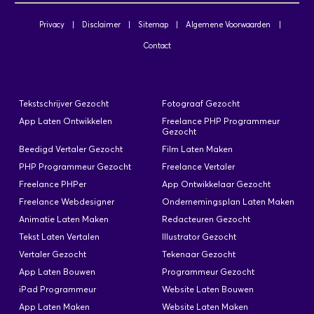
Privacy
|
Disclaimer
|
Sitemap
|
Algemene Voorwaarden
|
Contact
C# ontwikkelaar (6764)
Geplaatst: 21-10-2025
Tekstschrijver Gezocht
Fotograaf Gezocht
Vacaturenummer: 6764 Locatie / standplaats:
App Laten Ontwikkelen
Freelance PHP Programmeur
Schiphol Bedrijfsprofiel: Van Oranje is een
Gezocht
personeelsintermediair, gespecialiseerd in het
Beedigd Vertaler Gezocht
Film Laten Maken
leveren van ICT personeel en technici voor
PHP Programmeur Gezocht
Freelance Vertaler
opdrachtgevers door heel Nederland. Onze
Freelance PHPer
App Ontwikkelaar Gezocht
kracht is het leveren van de juiste kandidaat op
Freelance Webdesigner
Ondernemingsplan Laten Maken
het juiste moment op de juiste plaats via de juiste
Animatie Laten Maken
Redacteuren Gezocht
detacheringvorm. Van Oranje werft, selecteert en
detacheert…
Tekst Laten Vertalen
Illustrator Gezocht
Vertaler Gezocht
Tekenaar Gezocht
App Laten Bouwen
Programmeur Gezocht
iPad Programmeur
Website Laten Bouwen
Interaction Designer Gezocht
App Laten Maken
Website Laten Maken