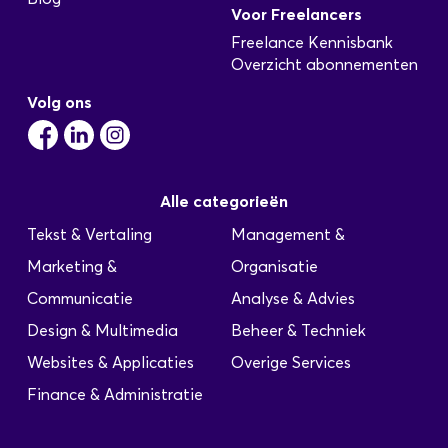
Voor Freelancers
detailontwerp en test deze, is een specialist op
het Microsoft .Net platform. Hoofdtaken:
Freelance Kennisbank
Ontwikkelen en aanpassen van applicaties
Overzicht abonnementen
Neventaken: Maken en onderhouden van Daily
Volg ons
Builds Ontwikkelen en aanpassen van…
C# en .NET ontwikkelaar
Alle categorieën
Geplaatst: 22-10-2025
Tekst & Vertaling
Management &
Marketing &
Organisatie
Locatie / standplaats: Regio Rotterdam
Bedrijfsprofiel: Wij zijn een
Communicatie
Analyse & Advies
personeelsintermediair, gespecialiseerd in het
Design & Multimedia
Beheer & Techniek
leveren van ICT professionals aan
opdrachtgevers door heel Nederland. Onze
Websites & Applicaties
Overige Services
kracht is het leveren van de juiste kandidaat op
Finance & Administratie
het juiste moment op de juiste plaats. Dit doen
wij al ruim 10 jaar met succes! Functie-
omschrijving: Wij zijn op zoek naar een C# /…