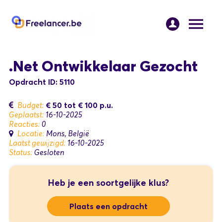
.Net Ontwikkelaar Gezocht
Opdracht ID: 5110
€ 50
tot
€ 100
p.u.
Budget:
Geplaatst:
16-10-2025
Reacties:
0
Locatie:
Mons, België
Laatst gewijzigd:
16-10-2025
Status:
Gesloten
Heb je een soortgelijke klus?
Plaats een opdracht