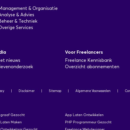
Management & Organisatie
Analyse & Advies
Beheer & Techniek
Overige Services
dia
Voor Freelancers
het nieuws
Freelance Kennisbank
ievenonderzoek
Overzicht abonnementen
acy
|
Disclaimer
|
Sitemap
|
Algemene Voorwaarden
|
Con
ograaf Gezocht
App Laten Ontwikkelen
 Laten Maken
PHP Programmeur Gezocht
Ontwikkelaar Gezocht
Freelance Webdesigner