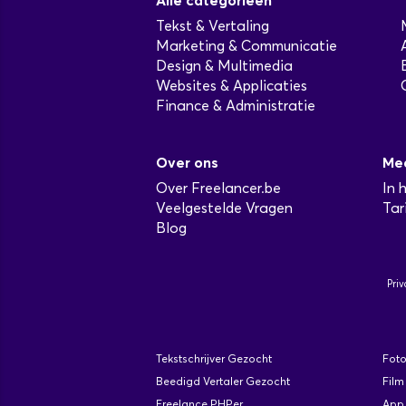
Alle categorieën
Tekst & Vertaling
Marketing & Communicatie
Design & Multimedia
Websites & Applicaties
Finance & Administratie
Over ons
Me
Over Freelancer.be
In 
Veelgestelde Vragen
Tar
Blog
Priv
Tekstschrijver Gezocht
Fot
Beedigd Vertaler Gezocht
Film
Freelance PHPer
App 