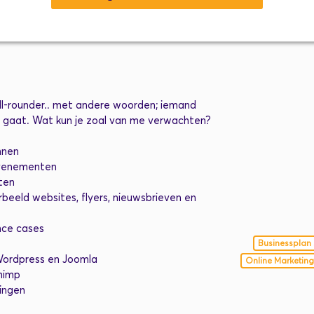
ll-rounder.. met andere woorden; iemand
 gaat. Wat kun je zoal van me verwachten?
nnen
evenementen
ten
rbeeld websites, flyers, nieuwsbrieven en
nce cases
Businessplan 
Wordpress en Joomla
Online Marketing
chimp
ingen