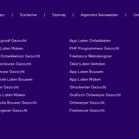
acy
|
Disclaimer
|
Sitemap
|
Algemene Voorwaarden
|
Con
ograaf Gezocht
App Laten Ontwikkelen
 Laten Maken
PHP Programmeur Gezocht
Ontwikkelaar Gezocht
Freelance Webdesigner
acteuren Gezocht
Tekst Laten Vertalen
enaar Gezocht
App Laten Bouwen
site Laten Bouwen
App Laten Maken
er Gezocht
Ghostwriter Gezocht
o Laten Maken
Grafisch Ontwerper Gezocht
site Bouwer Gezocht
Ontwerper Gezocht
mgever Gezocht
Freelancer Gezocht