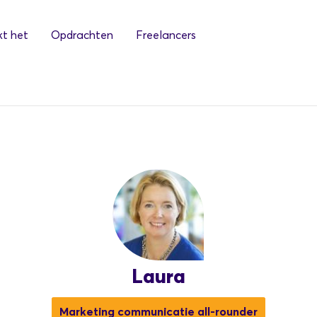
t het
Opdrachten
Freelancers
Laura
Marketing communicatie all-rounder