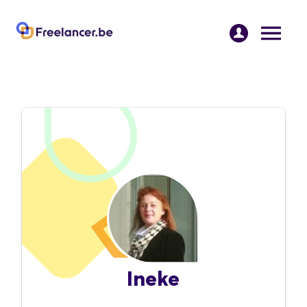
Ineke