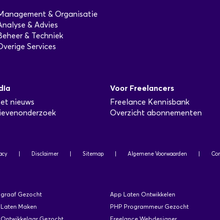
Management & Organisatie
Analyse & Advies
Beheer & Techniek
Overige Services
dia
Voor Freelancers
het nieuws
Freelance Kennisbank
ievenonderzoek
Overzicht abonnementen
acy
|
Disclaimer
|
Sitemap
|
Algemene Voorwaarden
|
Con
ograaf Gezocht
App Laten Ontwikkelen
 Laten Maken
PHP Programmeur Gezocht
Ontwikkelaar Gezocht
Freelance Webdesigner