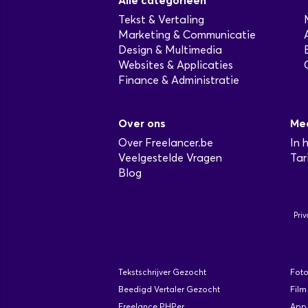
Alle categorieën
Tekst & Vertaling
Marketing & Communicatie
Design & Multimedia
Websites & Applicaties
Finance & Administratie
Over ons
Me
Over Freelancer.be
In 
Veelgestelde Vragen
Tar
Blog
Priv
Tekstschrijver Gezocht
Fot
Beedigd Vertaler Gezocht
Film
Freelance PHPer
App 