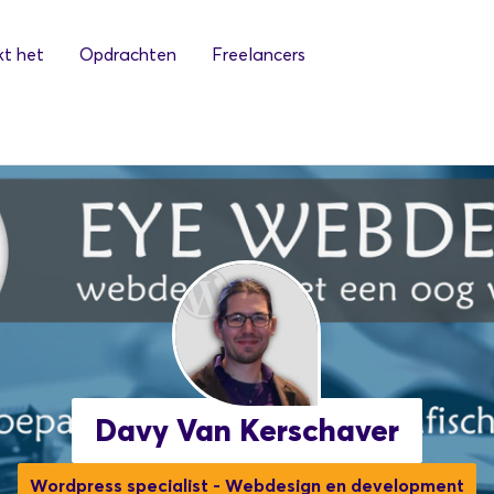
t het
Opdrachten
Freelancers
Davy Van Kerschaver
Wordpress specialist - Webdesign en development