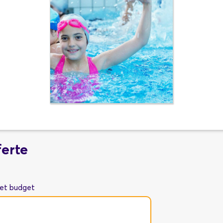
ferte
met budget