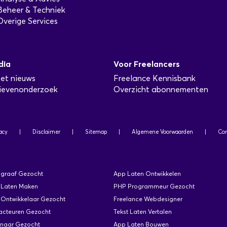
Beheer & Techniek
Overige Services
dia
Voor Freelancers
het nieuws
Freelance Kennisbank
ievenonderzoek
Overzicht abonnementen
acy
|
Disclaimer
|
Sitemap
|
Algemene Voorwaarden
|
Con
ograaf Gezocht
App Laten Ontwikkelen
 Laten Maken
PHP Programmeur Gezocht
Ontwikkelaar Gezocht
Freelance Webdesigner
acteuren Gezocht
Tekst Laten Vertalen
enaar Gezocht
App Laten Bouwen