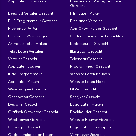
App Laten Ontwikkelen
Freelance PHP Programmeur
Gezocht
Beedigd Vertaler Gezocht
Film Laten Maken
PHP Programmeur Gezocht
Freelance Vertaler
Freelance PHPer
App Ontwikkelaar Gezocht
Freelance Webdesigner
Ondernemingsplan Laten Maken
Animatie Laten Maken
Redacteuren Gezocht
Tekst Laten Vertalen
Illustrator Gezocht
Vertaler Gezocht
Tekenaar Gezocht
App Laten Bouwen
Programmeur Gezocht
iPad Programmeur
Website Laten Bouwen
App Laten Maken
Website Laten Maken
Webdesigner Gezocht
DTPer Gezocht
Ghostwriter Gezocht
Schrijver Gezocht
Designer Gezocht
Logo Laten Maken
Grafisch Ontwerper Gezocht
Boekhouder Gezocht
Webbouwer Gezocht
Website Bouwer Gezocht
Ontwerper Gezocht
Logo Laten Ontwerpen
Ondernemingsplan Laten
Vormgever Gezocht