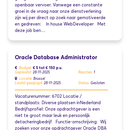
openbaar vervoer. Vanwege een constante
groei in de vraag naar onze dienstverlening
zijn wij per direct op zoek naar gemotiveerde
en gedreven: In house WebDeveloper Met
deze job ben…
Oracle Database Administrator
€ 5
tot
€ 150
p.u.
Budget:
Geplaatst:
28-11-2025
Reacties:
1
Locatie:
Brussel
Laatst gewijzigd:
28-11-2025
Status:
Gesloten
Vacaturenummer: 6702 Locatie /
standplaats: Diverse plaatsen inNederland
Bedrijfsprofiel: Onze opdrachtgever is een
niet te groot maar leuk en persoonlijk
detacheringbedrijf Functie-omschrijving: Wij
zoeken voor onze opdrachtgever Oracle DBA