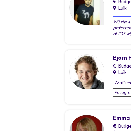
Budge
Luik
Wij zijn 
projecte
of iOS w
Bjorn
Budge
Luik
Grafisc
Fotogra
Emma
Budge