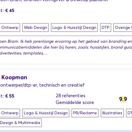
€ 45
t:
h Ontwerp
Web Design
Logo & Huisstijl Design
DTP
Overige 
 ben Bram. Ik heb jarenlange ervaring op het gebied van branding en
ommunicatiemiddelen die hier bij horen, zoals: huisstijlen, brand guid
dvertenties, templates,…
t Koopman
 ontwerper/dtp-er, technisch en creatief
€ 55
28 referenties
t:
9.9
Gemiddelde score
h Ontwerp
Logo & Huisstijl Design
PR/Reclame
Illustraties
D
 Design & Multimedia