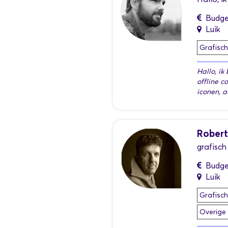
Budge
Luik
Grafisc
Hallo, ik
offline c
iconen, a
Rober
grafisch
Budge
Luik
Grafisc
Overige