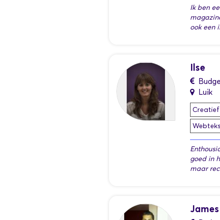
Ik ben ee
magazines
ook een i
Ilse
Budge
Luik
Creatief
Webtekst
Enthousia
goed in h
maar rec
James