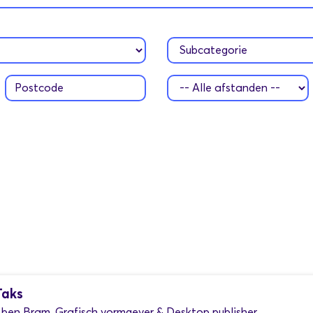
Taks
k ben Bram, Grafisch vormgever & Desktop publisher