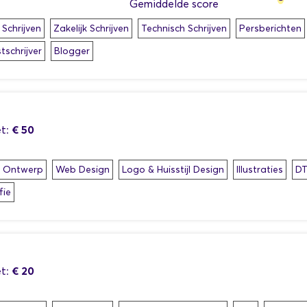
Gemiddelde score
 Schrijven
Zakelijk Schrijven
Technisch Schrijven
Persberichten
schrijver
Blogger
€ 50
t:
h Ontwerp
Web Design
Logo & Huisstijl Design
Illustraties
D
fie
€ 20
t: