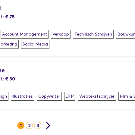
d
€ 75
t:
Account Management
Verkoop
Technisch Schrijven
Bouwkun
Marketing
Social Media
ne
€ 30
t:
ign
Illustraties
Copywriter
DTP
Webtekstschrijver
Film & 
1
2
3