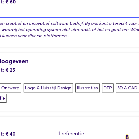
€ 60
t:
een creatief en innovatief software bedrijf. Bij ons kunt u terecht vo
n waarbij het operating system niet uitmaakt, of het nu gaat om Wi
ij kunnen voor diverse platformen…
 Hoogeveen
€ 25
t:
h Ontwerp
Logo & Huisstijl Design
Illustraties
DTP
3D & CAD
fie
€ 40
1 referentie
t:
8