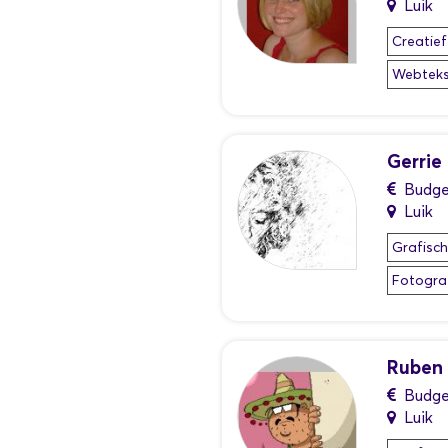
Luik
Creatief
Webtekst
Gerrie
Budge
Luik
Grafisc
Fotogra
Ruben
Budge
Luik