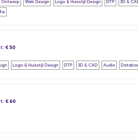
h Ontwerp
Web Design
Logo & Huisstijl Design
DTP
3D & CA
fie
€ 50
t:
ign
Logo & Huisstijl Design
DTP
3D & CAD
Audio
Databa
€ 60
t: