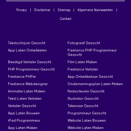
Privacy
|
Disclaimer
|
Sitemap
|
Algemene Voorwaarden
|
Contact
Tekstschrijver Gezocht
Fotograaf Gezocht
App Laten Ontwikkelen
Freelance PHP Programmeur
Gezocht
Beedigd Vertaler Gezocht
Film Laten Maken
PHP Programmeur Gezocht
Freelance Vertaler
Freelance PHPer
App Ontwikkelaar Gezocht
Freelance Webdesigner
Ondernemingsplan Laten Maken
Animatie Laten Maken
Redacteuren Gezocht
Tekst Laten Vertalen
Illustrator Gezocht
Vertaler Gezocht
Tekenaar Gezocht
App Laten Bouwen
Programmeur Gezocht
iPad Programmeur
Website Laten Bouwen
App Laten Maken
Website Laten Maken