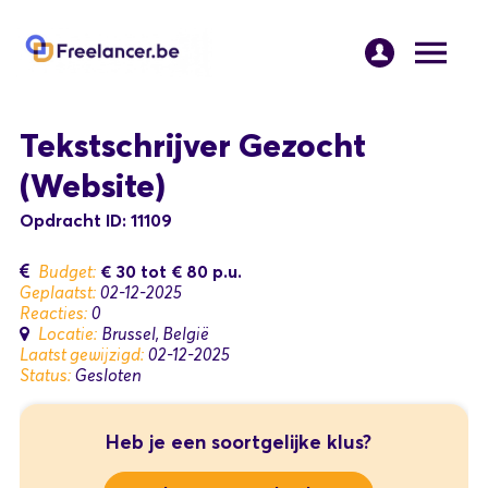
Tekstschrijver Gezocht
(Website)
Opdracht ID: 11109
€ 30
tot
€ 80
p.u.
Budget:
Geplaatst:
02-12-2025
Reacties:
0
Locatie:
Brussel, België
Laatst gewijzigd:
02-12-2025
Status:
Gesloten
Heb je een soortgelijke klus?