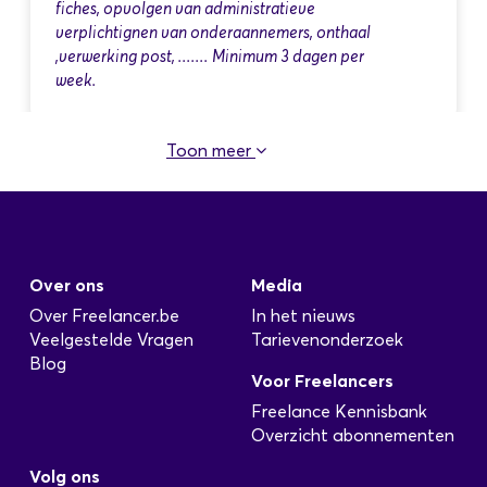
fiches, opvolgen van administratieve
verplichtignen van onderaannemers, onthaal
,verwerking post, ....... Minimum 3 dagen per
week.
Toon meer
Onderhoudsmechanieker
Geplaatst: 18 Apr
wij zoeken een onderhoudsmechanieker die, 22
Over ons
Media
weken per jaar, 4 dagen per week inzetbaar is.
regio roeselare
Over Freelancer.be
In het nieuws
Veelgestelde Vragen
Tarievenonderzoek
Blog
Voor Freelancers
Freelance Kennisbank
Freelance Operations & IT
Overzicht abonnementen
Automation Specialist
Geplaatst: 3 Apr
Volg ons