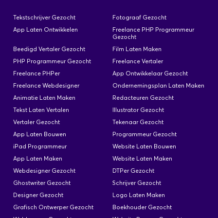
Microsoft producten. · Je bent in principe het
aanspreekpunt bij deze relaties dus je beschikt
Tekstschrijver Gezocht
Fotograaf Gezocht
over goede communicatieve vaardigheden.
App Laten Ontwikkelen
Freelance PHP Programmeur
Functie-eisen: Minimaal 8 jaar ervaring met: ·
Gezocht
Windows…
Beedigd Vertaler Gezocht
Film Laten Maken
PHP Programmeur Gezocht
Freelance Vertaler
Freelance PHPer
App Ontwikkelaar Gezocht
Freelance Webdesigner
Ondernemingsplan Laten Maken
Applicatie Beheerder Webservices
Animatie Laten Maken
Redacteuren Gezocht
Geplaatst: 01-12-2025
Tekst Laten Vertalen
Illustrator Gezocht
Vertaler Gezocht
Tekenaar Gezocht
Beste professional, Voor een opdracht bij onze
App Laten Bouwen
Programmeur Gezocht
klant in Amsterdam zijn wij op zoek naar een
iPad Programmeur
Website Laten Bouwen
Applicatie Beheerder Webservices Omgeving:
App Laten Maken
Om de organisatie te ondersteunen en klanten te
Website Laten Maken
faciliteren wordt gebruikt gemaakt van diverse
Webdesigner Gezocht
DTPer Gezocht
webservices in een SOA omgeving met
Ghostwriter Gezocht
Schrijver Gezocht
koppelingen naar back office systemen. Taken: •
Designer Gezocht
Logo Laten Maken
Analyseren van gebruikerswensen en opstellen
Grafisch Ontwerper Gezocht
Boekhouder Gezocht
userspecificaties. • Analyseren…