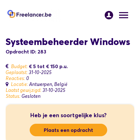
Systeembeheerder Windows
Opdracht ID: 283
€ 5
tot
€ 150
p.u.
Budget:
Geplaatst:
31-10-2025
Reacties:
0
Locatie:
Antwerpen, België
Laatst gewijzigd:
31-10-2025
Status:
Gesloten
Heb je een soortgelijke klus?
Plaats een opdracht