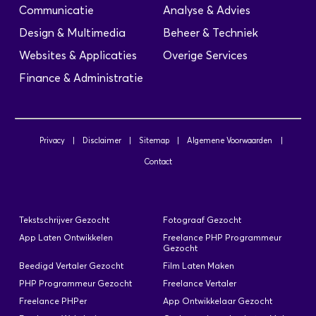
Bedrijfsprofiel: Van Oranje is een
Communicatie
Analyse & Advies
personeelsintermediair, gespecialiseerd in het
Design & Multimedia
Beheer & Techniek
leveren van ICT personeel en technici voor
opdrachtgevers door heel Nederland. Onze
Websites & Applicaties
Overige Services
kracht is het leveren van de juiste kandidaat op
Finance & Administratie
het juiste moment op de juiste plaats via de juiste
detacheringvorm. Van Oranje werft, selecteert…
Privacy
|
Disclaimer
|
Sitemap
|
Algemene Voorwaarden
|
Contact
Netwerkbeheerder
Geplaatst: 04-10-2025
Bedrijfsprofiel: Van Oranje is een
Tekstschrijver Gezocht
Fotograaf Gezocht
personeelsintermediair, gespecialiseerd in het
App Laten Ontwikkelen
Freelance PHP Programmeur
leveren van ICT professionals aan
Gezocht
opdrachtgevers door heel Nederland. Onze
Beedigd Vertaler Gezocht
Film Laten Maken
kracht is het leveren van de juiste kandidaat op
PHP Programmeur Gezocht
Freelance Vertaler
het juiste moment op de juiste plaats. Dit doen
Freelance PHPer
App Ontwikkelaar Gezocht
wij al ruim 10 jaar met succes! Functie-