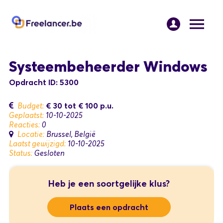
Systeembeheerder Windows
Opdracht ID: 5300
€ 30
tot
€ 100
p.u.
Budget:
Geplaatst:
10-10-2025
Reacties:
0
Locatie:
Brussel, België
Laatst gewijzigd:
10-10-2025
Status:
Gesloten
Heb je een soortgelijke klus?
Plaats een opdracht