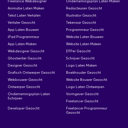
Freelance Webdesigner
Ondernemingsplan Laten Maken
omschrijving: Wij zijn voor onze opdrachtgever
Animatie Laten Maken
Redacteuren Gezocht
op zoek naar een Netwerkbeheerder. …
Tekst Laten Vertalen
Illustrator Gezocht
Vertaler Gezocht
Tekenaar Gezocht
App Laten Bouwen
Programmeur Gezocht
iPad Programmeur
Website Laten Bouwen
App Laten Maken
Website Laten Maken
Webdesigner Gezocht
DTPer Gezocht
Ghostwriter Gezocht
Schrijver Gezocht
Designer Gezocht
Logo Laten Maken
Grafisch Ontwerper Gezocht
Boekhouder Gezocht
Webbouwer Gezocht
Website Bouwer Gezocht
Ontwerper Gezocht
Logo Laten Ontwerpen
Ondernemingsplan Laten
Vormgever Gezocht
Schrijven
Freelancer Gezocht
Developer Gezocht
Freelancer Programmeur
Gezocht
×
Heb je een soortgelijke klus?