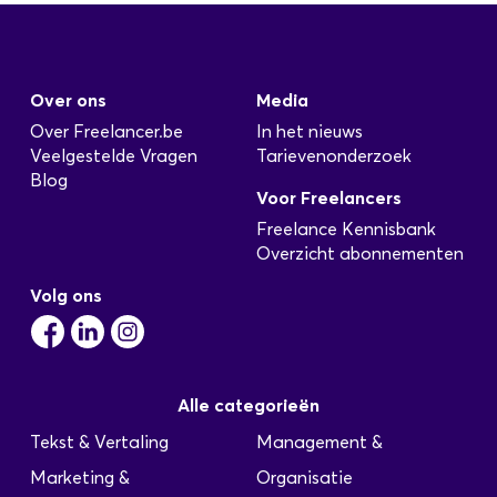
SQL DBA
Geplaatst: 18-10-2025
Bedrijfsprofiel: Van Oranje is een
Over ons
Media
personeelsintermediair, gespecialiseerd in het
leveren van ICT professionals aan
Over Freelancer.be
In het nieuws
opdrachtgevers door heel Nederland. Onze
Veelgestelde Vragen
Tarievenonderzoek
kracht is het leveren van de juiste kandidaat op
Blog
Voor Freelancers
het juiste moment op de juiste plaats. Dit doen
wij al ruim 10 jaar met succes! Functie-
Freelance Kennisbank
omschrijving: · Je bent verantwoordelijk voor de
Overzicht abonnementen
databases en technisch applicatie…
Volg ons
Netwerkbeheerder (Unix)
Alle categorieën
Geplaatst: 04-10-2025
Tekst & Vertaling
Management &
Vacaturenummer: 6696 Locatie /
Marketing &
Organisatie
standplaats: Diverse plaatsen in Nederland