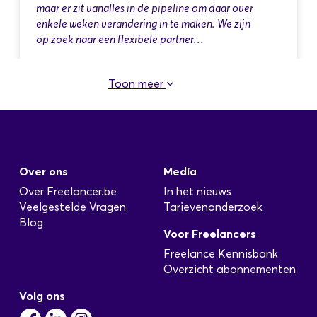
maar er zit vanalles in de pipeline om daar over
enkele weken verandering in te maken. We zijn
op zoek naar een flexibele partner…
Toon meer
migratie van Sage 100 naar Odoo Pos
Geplaatst: 8 May
We zijn op zoek naar iemand die ervaring heeft
Over ons
Media
met migratie van Sage 100 naar Odoo Pos. Ben jij
degene die we zoeken, horen we graag en
Over Freelancer.be
In het nieuws
spreken we verder;)
Veelgestelde Vragen
Tarievenonderzoek
Blog
Voor Freelancers
Freelance Kennisbank
Overzicht abonnementen
Electronica ontwikkeling hardware en
software
Volg ons
Geplaatst: 4 May