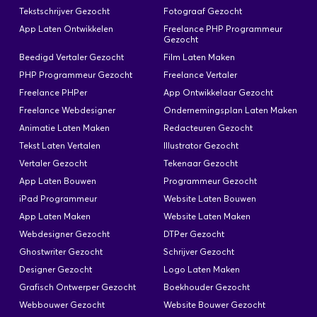
steeds op vrijdag en zaterdag uw taken zijn: -
Tekstschrijver Gezocht
Fotograaf Gezocht
panklare bereidingen maken - brochette maken -
App Laten Ontwikkelen
Freelance PHP Programmeur
toonbank op punt houden - koude buffetten en
Gezocht
tapasschotels maken
Beedigd Vertaler Gezocht
Film Laten Maken
PHP Programmeur Gezocht
Freelance Vertaler
Freelance PHPer
App Ontwikkelaar Gezocht
Freelance Webdesigner
Ondernemingsplan Laten Maken
Huishoudhulp - Gent - Parking
Animatie Laten Maken
Redacteuren Gezocht
beschikbaar
Tekst Laten Vertalen
Illustrator Gezocht
Geplaatst: 14 Apr
Vertaler Gezocht
Tekenaar Gezocht
App Laten Bouwen
Programmeur Gezocht
Huishoudhulp gezocht — Gent (nabij UZ Gent)
iPad Programmeur
Website Laten Bouwen
Voor ons gezin (2 jonge kinderen, 2 katten)
App Laten Maken
Website Laten Maken
zoeken we iemand die elke ochtend van
Webdesigner Gezocht
maandag t/m vrijdag om 6:00 start — 2u/dag,
DTPer Gezocht
10u/week. Wat verwachten we? Dagelijks de
Ghostwriter Gezocht
Schrijver Gezocht
benedenverdieping opruimen & schoonmaken 2×
Designer Gezocht
Logo Laten Maken
per week koken (aan de hand van recepten) Was,
Grafisch Ontwerper Gezocht
Boekhouder Gezocht
strijk, kattenbakken en kleine (of vieze) klusjes —
Webbouwer Gezocht
Website Bouwer Gezocht
zonder dat daar een…