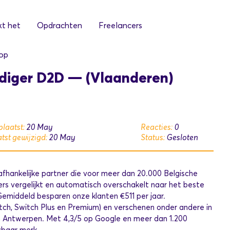
t het
Opdrachten
Freelancers
op
diger D2D — (Vlaanderen)
laatst:
20 May
Reacties:
0
tst gewijzigd:
20 May
Status:
Gesloten
nafhankelijke partner die voor meer dan 20.000 Belgische
ers vergelijkt en automatisch overschakelt naar het beste
. Gemiddeld besparen onze klanten €511 per jaar.
h, Switch Plus en Premium) en verschenen onder andere in
n Antwerpen. Met 4,3/5 op Google en meer dan 1.200
wbaar merk.