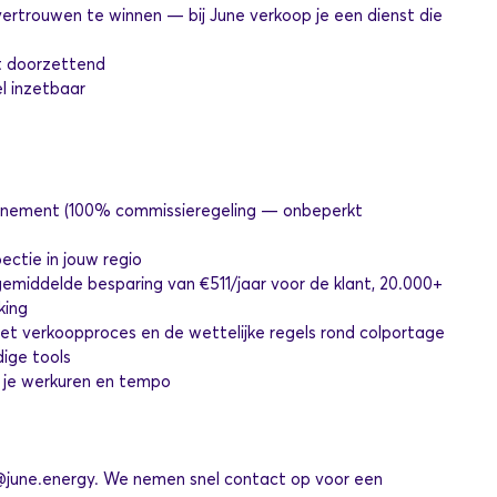
vertrouwen te winnen — bij June verkoop je een dienst die
nt doorzettend
el inzetbaar
onnement (100% commissieregeling — onbeperkt
ectie in jouw regio
gemiddelde besparing van €511/jaar voor de klant, 20.000+
king
het verkoopproces en de wettelijke regels rond colportage
dige tools
f je werkuren en tempo
june.energy
. We nemen snel contact op voor een