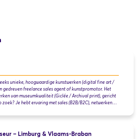
n
eeks unieke, hoogwaardige kunstwerken (digital fine art /
en gedreven freelance sales agent of kunstpromotor. Het
ken van museumkwaliteit (Giclée / Archival print), gericht
p zoek? Je hebt ervaring met sales (B2B/B2C), netwerken…
iseur – Limburg & Vlaams-Braban