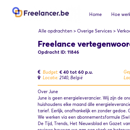
Home
Hoe werk
Alle opdrachten
>
Overige Services
>
Verko
Freelance vertegenwoor
Opdracht ID: 11846
€ 40 tot 60
p.u.
Gep
Budget:
Locatie:
2140, België
Laa
Over June
June is geen energieleverancier. Wij zijn de o
huishoudens elke maand álle energieleveranci
tarief. Eerlijk, onafhankelijk en zonder gedoe
We werken via een abonnementsformule (Switc
De Tijd, Trends, Het Nieuwsblad en Gazet va
reviews bouwen we aan een sterk en betrou