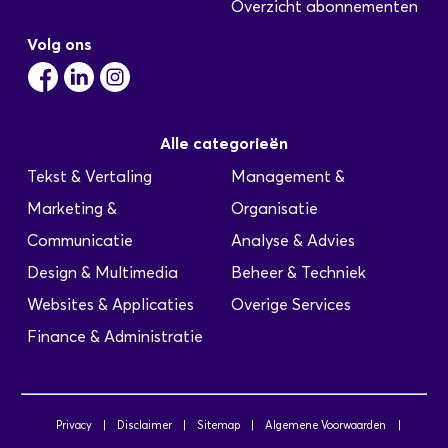
Ontwikkelen en aanpassen van applicaties
Overzicht abonnementen
Neventaken: Maken en onderhouden van Daily
Volg ons
Builds Ontwikkelen en aanpassen van…
C# ontwikkelaar (6764)
Alle categorieën
Geplaatst: 21-10-2025
Tekst & Vertaling
Management &
Marketing &
Organisatie
Vacaturenummer: 6764 Locatie / standplaats:
Schiphol Bedrijfsprofiel: Van Oranje is een
Communicatie
Analyse & Advies
personeelsintermediair, gespecialiseerd in het
Design & Multimedia
Beheer & Techniek
leveren van ICT personeel en technici voor
opdrachtgevers door heel Nederland. Onze
Websites & Applicaties
Overige Services
kracht is het leveren van de juiste kandidaat op
Finance & Administratie
het juiste moment op de juiste plaats via de juiste
detacheringvorm. Van Oranje werft, selecteert en
detacheert…
Privacy
|
Disclaimer
|
Sitemap
|
Algemene Voorwaarden
|