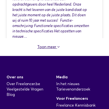
opdrachtgevers door heel Nederland. Onze
kracht is het leveren van de juiste kandidaat op
het juiste moment op de juiste plaats. Dit doen
wij al ruim 10 jaar met succes! Functie-
omschrijving: Functionele specificaties omzetten
in technische specificaties Het opzetten van
nieuwe…
Toon meer
Medior applicatieprogrammeur .Net
Geplaatst: 01-11-2025
Over ons
Media
Voor onze opdrachtgever zijn wij op zoek naar
een Medior applicatieprogrammeur .Net
Over Freelancer.be
In het nieuws
Werkzaamheden / verantwoordelijkheden:
Veelgestelde Vragen
Tarievenonderzoek
Ontwikkelt programma's aan de hand van het
Blog
Voor Freelancers
detailontwerp en test deze, is een specialist op
het Microsoft .Net platform. Hoofdtaken:
Freelance Kennisbank