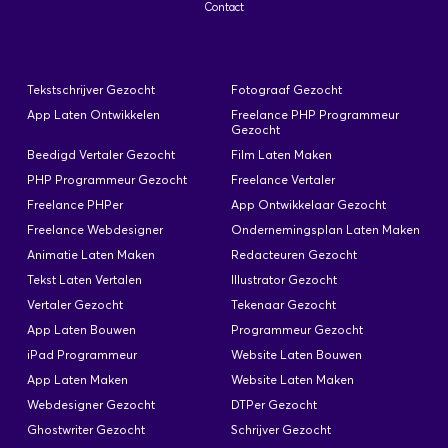
Contact
Interaction Designer Gezocht
Geplaatst: 17-10-2025
Tekstschrijver Gezocht
Fotograaf Gezocht
Voor een bedrijf die al een webapplicatie heeft
App Laten Ontwikkelen
Freelance PHP Programmeur
gebouwd (in .net, c#) dienen wij een mooie design
Gezocht
te maken (GUI). Daarnaast is ons gevraagd om te
Beedigd Vertaler Gezocht
Film Laten Maken
kijken naar de gebruiksvriendelijkehid van de
PHP Programmeur Gezocht
Freelance Vertaler
applicatie. Hoe het beste door de applicatie te
Freelance PHPer
App Ontwikkelaar Gezocht
navigeren, wizards, dashboard, hoeveelheid
Freelance Webdesigner
Ondernemingsplan Laten Maken
informatie etc. We zijn voornamelijk op zoek
Animatie Laten Maken
Redacteuren Gezocht
naar een Interaction Designer die ons kan helpen
bij het adviseren m.b.t.…
Tekst Laten Vertalen
Illustrator Gezocht
Vertaler Gezocht
Tekenaar Gezocht
App Laten Bouwen
Programmeur Gezocht
iPad Programmeur
Website Laten Bouwen
App Laten Maken
Website Laten Maken
Webdesigner Gezocht
DTPer Gezocht
Ghostwriter Gezocht
Schrijver Gezocht