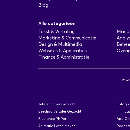
Blog
Alle categorieën
Tekst & Vertaling
Manag
Marketing & Communicatie
Analy
Design & Multimedia
Behee
Websites & Applicaties
Overig
Finance & Administratie
Priva
Tekstschrijver Gezocht
Fotogra
Beedigd Vertaler Gezocht
Film La
Freelance PHPer
App Ont
Animatie Laten Maken
Redact