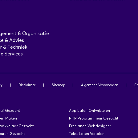
ement & Organisatie
se & Advies
r & Techniek
e Services
cy
|
Disclaimer
|
Sitemap
|
Algemene Voorwaarden
|
Co
af Gezocht
App Laten Ontwikkelen
ten Maken
PHP Programmeur Gezocht
wikkelaar Gezocht
Freelance Webdesigner
euren Gezocht
Tekst Laten Vertalen