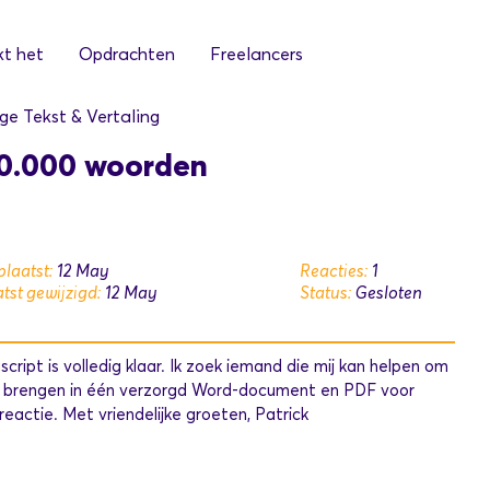
t het
Opdrachten
Freelancers
ge Tekst & Vertaling
70.000 woorden
laatst:
12 May
Reacties:
1
tst gewijzigd:
12 May
Status:
Gesloten
ript is volledig klaar. Ik zoek iemand die mij kan helpen om
te brengen in één verzorgd Word-document en PDF voor
eactie. Met vriendelijke groeten, Patrick