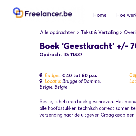
Home
Hoe werk
Alle opdrachten
>
Tekst & Vertaling
>
Overi
Boek ‘Geestkracht’ +/- 
Opdracht ID: 11837
€ 40 tot 60
p.u.
Gep
Budget:
Locatie:
Brugge of Damme,
Laa
België, België
Beste, Ik heb een boek geschreven. Het manusc
alle hoofdstukken technisch correct samen 
verzending naar de uitgever. Graag asap een r