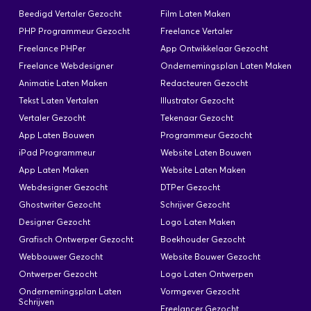
soortgelijke helpen? Groet Hannes.
Beedigd Vertaler Gezocht
Film Laten Maken
PHP Programmeur Gezocht
Freelance Vertaler
Freelance PHPer
App Ontwikkelaar Gezocht
Freelance Webdesigner
Ondernemingsplan Laten Maken
Wordpress site
Animatie Laten Maken
Redacteuren Gezocht
Geplaatst: 9 Feb
Tekst Laten Vertalen
Illustrator Gezocht
Vertaler Gezocht
Tekenaar Gezocht
Ik heb een heel eenvoudige website te bouwen in
App Laten Bouwen
Programmeur Gezocht
wordpress, enkele pagina's met info over mijn
iPad Programmeur
Website Laten Bouwen
dienst als alternatief therapeut (over de dienst,
App Laten Maken
Website Laten Maken
over mezelf, twee contactformulieren, een
nieuwsbrief). Ik heb een account bij Siteground
Webdesigner Gezocht
DTPer Gezocht
(Grow big). De huidige site is niet up to date. Er
Ghostwriter Gezocht
Schrijver Gezocht
hoeft geen blog meer bij, en geen
Designer Gezocht
Logo Laten Maken
boekingssysteem.
Grafisch Ontwerper Gezocht
Boekhouder Gezocht
Webbouwer Gezocht
Website Bouwer Gezocht
Ontwerper Gezocht
Logo Laten Ontwerpen
Ondernemingsplan Laten
Vormgever Gezocht
Schrijven
Freelancer Gezocht