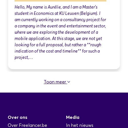
Hello, My name is Aurélie, and I am a Master's
student in Economics at KU Leuven (Belgium). I
am currently working on a consultancy project for
a company in the event and entertainment sector,
where we are exploring the development of a
mobile application. At this stage, we are not yet
looking for a full proposal, but rather a **rough
indication of the cost and timeline** for such a
project,…
Toon meer
App developer
Geplaatst: 5 Feb
I'm looking for someone who can build an app
that I, as a healthcare provider, can use in my
Over ons
Media
clinical practice. The app should be accessible to
the care provider through a dashboard that
Over Freelancer.be
In het nieuws