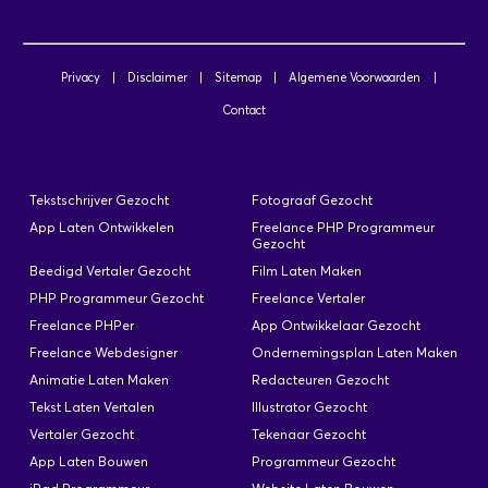
Privacy
|
Disclaimer
|
Sitemap
|
Algemene Voorwaarden
|
iOs Ontwikkelaar Gezocht voor iPad
Contact
App
Geplaatst: 11-07-2025
Hallo, Voor een klant van ons (een
Tekstschrijver Gezocht
Fotograaf Gezocht
overheidsinstelling) zijn wij op zoek naar een iOs
App Laten Ontwikkelen
Freelance PHP Programmeur
ontwikkelaar die een app kan maken voor de
Gezocht
iPad. In ons team zitten al een tester, designers en
Beedigd Vertaler Gezocht
Film Laten Maken
een .net, c# ontwikkelaar. De ontwikkelaar gaat
PHP Programmeur Gezocht
Freelance Vertaler
een Json Service ontwikkelen (deze praat tegen
Freelance PHPer
App Ontwikkelaar Gezocht
een CRM pakket). De app gebruikt dus
Freelance Webdesigner
Ondernemingsplan Laten Maken
voornamelijk de Json Service om allerlei functies
Animatie Laten Maken
Redacteuren Gezocht
uit te voeren. Doel app: een afdeling…
Tekst Laten Vertalen
Illustrator Gezocht
Vertaler Gezocht
Tekenaar Gezocht
App Laten Bouwen
Programmeur Gezocht