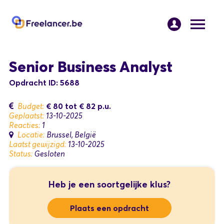
Senior Business Analyst
Opdracht ID: 5688
€ 80
tot
€ 82
p.u.
Budget:
Geplaatst:
13-10-2025
Reacties:
1
Locatie:
Brussel, België
Laatst gewijzigd:
13-10-2025
Status:
Gesloten
Heb je een soortgelijke klus?
Plaats een opdracht