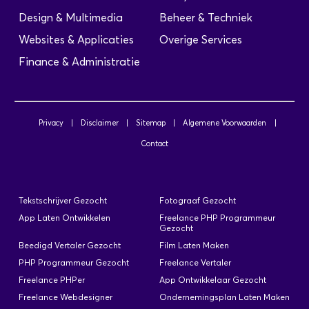
geven of voorstellen doen ter verbetering van
Design & Multimedia
Beheer & Techniek
processen, organisatie, productie en/of logistiek.
· Het analyseren van bedrijfsprocessen en het
Websites & Applicaties
Overige Services
daarbij vertalen van eisen en wensen van de
Finance & Administratie
gebruikersorganisatie naar functionele
requirements…
Privacy
|
Disclaimer
|
Sitemap
|
Algemene Voorwaarden
|
Contact
Business Analist Gezocht
Geplaatst: 11-08-2025
Functie-omschrijving: Verzamelen en analyseren
Tekstschrijver Gezocht
Fotograaf Gezocht
van gegevens en op basis hiervan adviezen
App Laten Ontwikkelen
Freelance PHP Programmeur
geven of voorstellen doen ter verbetering van
Gezocht
processen, organisatie, productie en/of logistiek.
Beedigd Vertaler Gezocht
Film Laten Maken
Het analyseren van bedrijfsprocessen en het
PHP Programmeur Gezocht
Freelance Vertaler
daarbij vertalen van eisen en wensen van de
Freelance PHPer
App Ontwikkelaar Gezocht
gebruikersorganisatie naar functionele
Freelance Webdesigner
Ondernemingsplan Laten Maken
requirements en specificaties. Het opstellen van