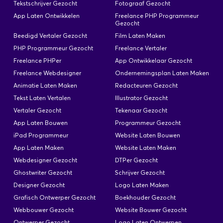
van het ministerie van Infrastructuur en Milieu
Tekstschrijver Gezocht
Fotograaf Gezocht
met als standplaats de Data-ICT-Dienst (DID) te
App Laten Ontwikkelen
Freelance PHP Programmeur
Delft, Directie ICT (DICT). De DICT maakt deel uit
Gezocht
van de dienstverlenende functie…
Beedigd Vertaler Gezocht
Film Laten Maken
PHP Programmeur Gezocht
Freelance Vertaler
Freelance PHPer
App Ontwikkelaar Gezocht
Freelance Webdesigner
Ondernemingsplan Laten Maken
Senior projectmanager
Animatie Laten Maken
Redacteuren Gezocht
Geplaatst: 27-11-2025
Tekst Laten Vertalen
Illustrator Gezocht
Vertaler Gezocht
Tekenaar Gezocht
Beste professional, Voor een opdracht bij onze
App Laten Bouwen
Programmeur Gezocht
klant in de omgeving van Amsterdam, zijn wij op
iPad Programmeur
Website Laten Bouwen
zoek naar een ervaren Senior Projectmanager.
App Laten Maken
Website Laten Maken
Functie: Senior Projectmanager Functie inhoud:
Denkt op conceptueel niveau mee over de
Webdesigner Gezocht
DTPer Gezocht
inrichting van de business. Leidt projecten van
Ghostwriter Gezocht
Schrijver Gezocht
start tot en met een succesvolle implementatie en
Designer Gezocht
Logo Laten Maken
acceptatie door de opdrachtgever. Draagt zorg
Grafisch Ontwerper Gezocht
Boekhouder Gezocht
voor de…
Webbouwer Gezocht
Website Bouwer Gezocht
Ontwerper Gezocht
Logo Laten Ontwerpen