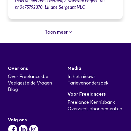
thuis uit werken is mogelijk. Voertaal Engels. Tel
nr 0475792370. Liliane Sergeant NLC
Toon meer
administratief medewerker in de
kwaliteitsdienst
Geplaatst: 8 Jan
wij zoeken een administratief medewerker voor
Over ons
Media
de kwaliteitsdienst. alle inlichtingen kunnen
telefonisch of via mail toegelicht worden>
Over Freelancer.be
In het nieuws
johan@dekeyzer-ossaer.
Veelgestelde Vragen
Tarievenonderzoek
Blog
Voor Freelancers
Freelance Kennisbank
Overzicht abonnementen
Projectleider
Geplaatst: 12 Jan
Volg ons
Wij zoeken een gedreven Projectleider om ons