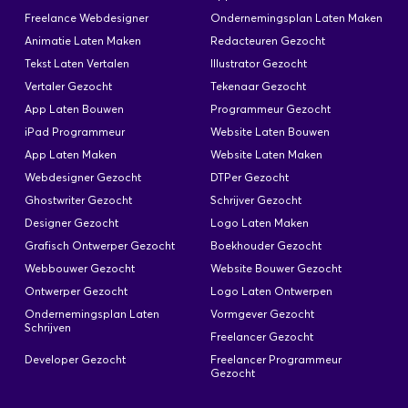
Freelance Webdesigner
Ondernemingsplan Laten Maken
Animatie Laten Maken
Redacteuren Gezocht
Tekst Laten Vertalen
Illustrator Gezocht
Vertaler Gezocht
Tekenaar Gezocht
App Laten Bouwen
Programmeur Gezocht
iPad Programmeur
Website Laten Bouwen
App Laten Maken
Website Laten Maken
Webdesigner Gezocht
DTPer Gezocht
Ghostwriter Gezocht
Schrijver Gezocht
Designer Gezocht
Logo Laten Maken
Grafisch Ontwerper Gezocht
Boekhouder Gezocht
Webbouwer Gezocht
Website Bouwer Gezocht
Ontwerper Gezocht
Logo Laten Ontwerpen
×
Ondernemingsplan Laten
Vormgever Gezocht
Heb je een soortgelijke klus?
Schrijven
Freelancer Gezocht
Plaats een opdracht
Developer Gezocht
Freelancer Programmeur
Gezocht
Ben je een freelancer?