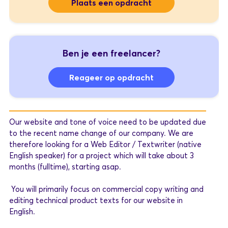
Plaats een opdracht
Ben je een freelancer?
Reageer op opdracht
Our
website and
tone
of voice
need
to be
updated
due
to the recent name
change
of
our
company
. We are
therefore
looking
for
a Web Editor /
Textwriter
(native
English
speaker)
for
a project
which
will
take
about
3
months
(fulltime),
starting
asap
.
You
will
primarily
focus on commercial
copy
writing
and
editing
technical
product
texts
for
our
website in
English
.