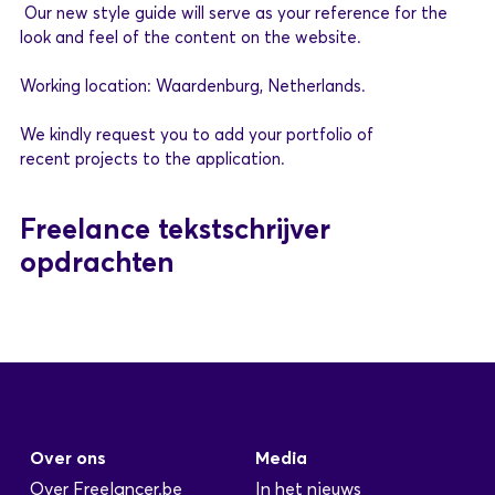
Our
new
style
guide
will
serve as
your
reference
for
the
look and
feel
of the content on the website.
Working
location
: Waardenburg,
Netherlands
.
We
kindly
request
you
to
add
your
portfolio of
recent
projects
to the
application
.
Freelance tekstschrijver
opdrachten
Over ons
Media
Over Freelancer.be
In het nieuws