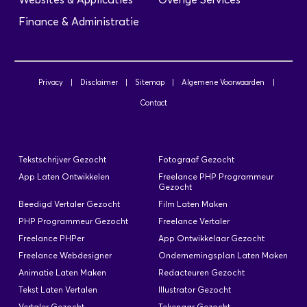
Finance & Administratie
Privacy
|
Disclaimer
|
Sitemap
|
Algemene Voorwaarden
|
Contact
Tekstschrijver Gezocht
Fotograaf Gezocht
App Laten Ontwikkelen
Freelance PHP Programmeur
Gezocht
Beedigd Vertaler Gezocht
Film Laten Maken
PHP Programmeur Gezocht
Freelance Vertaler
Freelance PHPer
App Ontwikkelaar Gezocht
Freelance Webdesigner
Ondernemingsplan Laten Maken
Animatie Laten Maken
Redacteuren Gezocht
Tekst Laten Vertalen
Illustrator Gezocht
Vertaler Gezocht
Tekenaar Gezocht