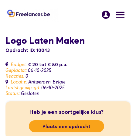
Logo Laten Maken
Opdracht ID: 10043
€ 20
tot
€ 80
p.u.
Budget:
Geplaatst:
06-10-2025
Reacties:
0
Locatie:
Antwerpen, België
Laatst gewijzigd:
06-10-2025
Status:
Gesloten
Heb je een soortgelijke klus?
Plaats een opdracht