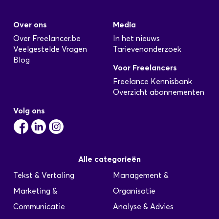
Geplaatst: 13-08-2025
Over ons
Media
Op basis van Detachering: Voor onze
opdrachtgever zijn wij op zoek naar een Senior
Over Freelancer.be
In het nieuws
Business Analyst (Referentie 2010-223) Job
Veelgestelde Vragen
Tarievenonderzoek
description & deliverables We are looking for a
Blog
Voor Freelancers
business analist with knowledge of accounting,
consolidation and external / DNB reporting.
Freelance Kennisbank
Contribute to the ABN-FBN Finance Integration
Overzicht abonnementen
Program as Business Analist. As BA in an IT
Volg ons
environment responsible for chalenging the
business…
Alle categorieën
Tekst & Vertaling
Management &
Marketing &
Organisatie
Communicatie
Analyse & Advies