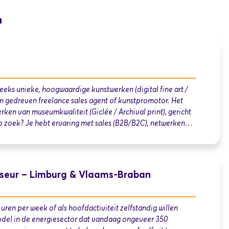
n
eeks unieke, hoogwaardige kunstwerken (digital fine art /
en gedreven freelance sales agent of kunstpromotor. Het
ken van museumkwaliteit (Giclée / Archival print), gericht
p zoek? Je hebt ervaring met sales (B2B/B2C), netwerken…
iseur – Limburg & Vlaams-Braban
en per week of als hoofdactiviteit zelfstandig willen
del in de energiesector dat vandaag ongeveer 350