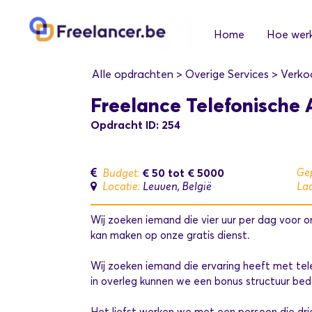
Home
Hoe werk
Alle opdrachten
>
Overige Services
>
Verko
Freelance Telefonische A
Opdracht ID: 254
€ 50
tot
€ 5000
Gep
Budget:
Locatie:
Leuven, België
Laa
Wij zoeken iemand die vier uur per dag voor o
kan maken op onze gratis dienst.
Wij zoeken iemand die ervaring heeft met tele
in overleg kunnen we een bonus structuur b
Het liefst werken we met een persoon die dri