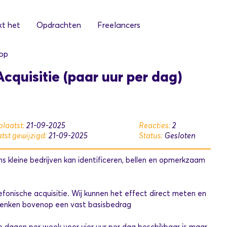
t het
Opdrachten
Freelancers
op
cquisitie (paar uur per dag)
laatst:
21-09-2025
Reacties:
2
tst gewijzigd:
21-09-2025
Status:
Gesloten
ns kleine bedrijven kan identificeren, bellen en opmerkzaam
fonische acquisitie. Wij kunnen het effect direct meten en
edenken bovenop een vast basisbedrag
e dagen per week voor vier uur per dag beschikbaar is maar