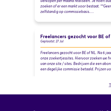
verkopen per maand realiseert. Je hoeft dus 
zoeken of er een markt voor bestaat. **Gee
zelfstandig op commissiebasis.…
Freelancers gezocht voor BE of
Geplaatst: 27 Jul
Freelancers gezocht voor BE of NL. Na 6 jaar
onze zoekertjessites. Hiervoor zoeken we f
van onze site / sites. Bedrijven die een abon
een degelijke commissie betaald. Prijzen v
T
Vertegenwoordiger / Sales Agen
Geplaatst: 15 Jul
X is een groeiende distributeur van flexibel