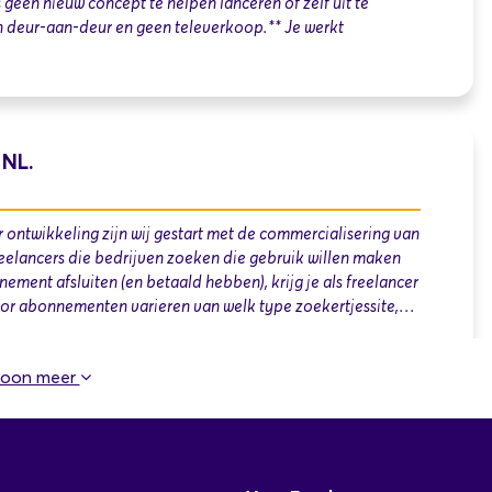
geen nieuw concept te helpen lanceren of zelf uit te
n deur-aan-deur en geen televerkoop.** Je werkt
 NL.
 ontwikkeling zijn wij gestart met de commercialisering van
reelancers die bedrijven zoeken die gebruik willen maken
nement afsluiten (en betaald hebben), krijg je als freelancer
oor abonnementen varieren van welk type zoekertjessite,…
oon meer
t (freelance, commissiebasis)
e voedingsverpakkingen (dieptrekfolie, topsealfolie,