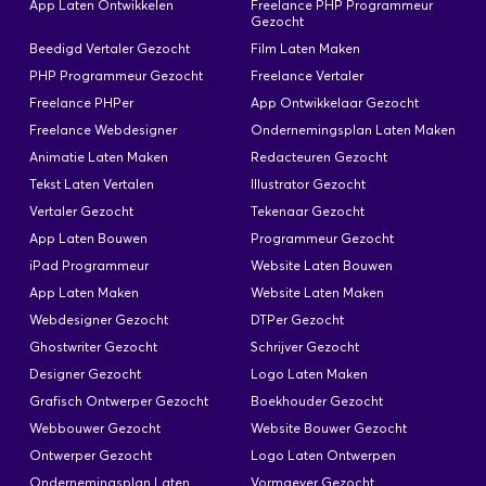
App Laten Ontwikkelen
Freelance PHP Programmeur
vormgever, zijn we op zoek naar een ervaren
Gezocht
grafisch vormgever. We verwachten dat een inzet
Beedigd Vertaler Gezocht
Film Laten Maken
van ongeveer 2 dagen per week voldoende is om
PHP Programmeur Gezocht
Freelance Vertaler
de huidige workflow op te vangen. Je
Freelance PHPer
App Ontwikkelaar Gezocht
verantwoordelijkheden zullen onder andere
Freelance Webdesigner
Ondernemingsplan Laten Maken
bestaan uit: Het up-to-date houden van al ons
Animatie Laten Maken
Redacteuren Gezocht
digitaal materiaal Het creëren van nieuw
Tekst Laten Vertalen
grafisch…
Illustrator Gezocht
Vertaler Gezocht
Tekenaar Gezocht
App Laten Bouwen
Programmeur Gezocht
iPad Programmeur
Website Laten Bouwen
Vormgeven van een affiche
App Laten Maken
Website Laten Maken
Geplaatst: 1 Apr
Webdesigner Gezocht
DTPer Gezocht
Ghostwriter Gezocht
Schrijver Gezocht
Voor het vormgeven van een affiche op basis van
Designer Gezocht
Logo Laten Maken
vorige affiches ontwerpen in een bestaande
Grafisch Ontwerper Gezocht
Boekhouder Gezocht
huisstijl.
Webbouwer Gezocht
Website Bouwer Gezocht
Ontwerper Gezocht
Logo Laten Ontwerpen
Ondernemingsplan Laten
Vormgever Gezocht